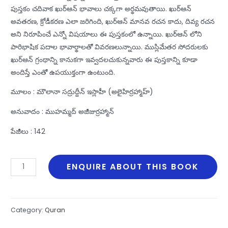
పుస్తకం చదివాక ఖుర్ఆన్ భావాలు చక్కగా అర్థమవుతాయి. ఖుర్ఆన్
అవతరణ, క్రోడీకరణ ఎలా జరిగింది, ఖుర్ఆన్ మానవ రచన కాదు, దివ్య రచన
అని నిరూపించే ఎన్నో విషయాలు ఈ పుస్తకంలో ఉన్నాయి. ఖుర్ఆన్ లోని
పారిభాషిక పదాల భావార్థాలతో వివరణలున్నాయి. ముస్లిమేతర సోదరులకు
ఖుర్ఆన్ గ్రంథాన్ని కానుకగా ఇవ్వదలచుకున్నవారు ఈ పుస్తకాన్ని కూడా
అందిస్తే ఎంతో ఉపయుక్తంగా ఉంటుంది.
మూలం : మౌలానా సద్రుద్దీన్ ఇస్లాహీ (అలైహిర్రహ్మాహ్)
అనువాదం : ముహమ్మద్ అజీజుర్రహ్మాన్
పేజీలు : 142
Divya
ENQUIRE ABOUT THIS BOOK
Quran
Parichayam
దివ్య
Category:
Quran
ఖుర్ఆన్
పరిచయం