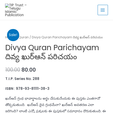
Skip
to
MAI
content
MEN
Sale!
Home
/
Quran
/ Divya Quran Parichayam దివ్య ఖుర్ఆన్ పరిచయం
Divya Quran Parichayam
దివ్య ఖుర్ఆన్ పరిచయం
100.00
80.00
T.I.P. Series No.
288
ISBN : 978-93-81111-
38
-3
ఖుర్ఆన్ గ్రంథ భావార్థాలను అర్థం చేసుకునేందుకు ఈ పుస్తకం ఎంతగానో
తోడ్పడుతుంది. ఖుర్ఆన్ దైవ గ్రంథమేనా? ఖుర్ఆన్ అవతరణ ఎలా
జరిగింది? లాంటి ఎన్నో ప్రశ్నలకు ఈ పుస్తకంలో సమాధానం దొరుకుతుంది. ఈ