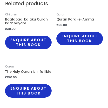
Related products
quantity
Children
Quran
Baalabaalikalaku Quran
Quran Para-e-Amma
Parichayam
₹
50.00
₹
30.00
ENQUIRE ABOUT
ENQUIRE ABOUT
THIS BOOK
THIS BOOK
Quran
The Holy Quran is Infallible
₹
150.00
ENQUIRE ABOUT
THIS BOOK