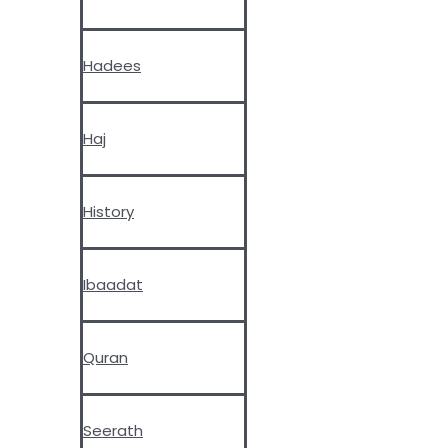
Hadees
Haj
History
Ibaadat
Quran
Seerath