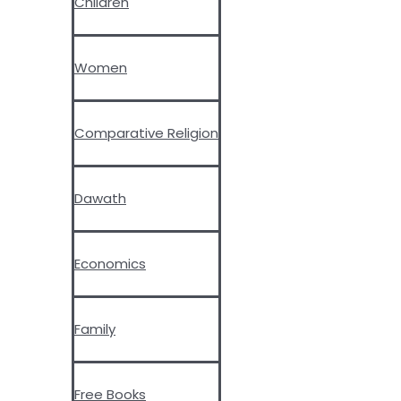
Children
Women
Comparative Religion
Dawath
Economics
Family
Free Books