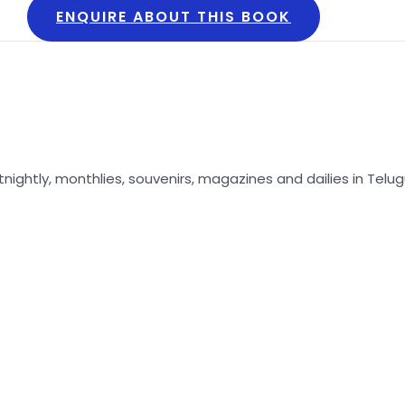
ENQUIRE ABOUT THIS BOOK
nightly, monthlies, souvenirs, magazines and dailies in Telug