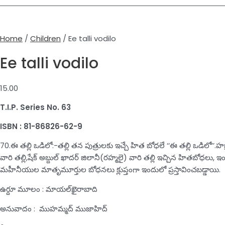
Home
/
Children
/ Ee talli vodilo
Ee talli vodilo
15.00
T.I.P. Series No. 63
ISBN : 81-86826-62-9
70.ఈ తల్లి ఒడిలో:-తల్లి తన పుత్రులకు ఇచ్చే హిత బోధలే ‘‘ఈ తల్లి ఒడిలో’’.హజ్
వారి తల్లి,షేక్‌ అబ్దుల్‌ ఖాదర్‌ జిలానీ(రహ్మలై) వారి తల్లి ఇచ్చిన హితబోధలు,
మహీనీయుల మాతృమూర్తుల బోధనలు క్లుప్తంగా ఇందులో ప్రస్తావించబడ్డాయి.
ఉర్దూ మూలం : మాయల్‌ఖైరాబాది
అనువాదం : ముహమ్మద్‌ ముజాహిద్‌