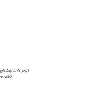
రత్‌ సులైమాన్‌(అలై)
 ఇంకా ఇతర