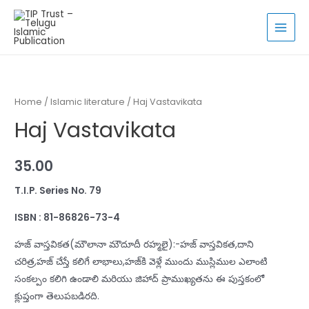
Skip
to
MAI
content
MEN
Home
/
Islamic literature
/ Haj Vastavikata
Haj Vastavikata
35.00
T.I.P. Series No. 79
ISBN : 81-86826-73-4
హజ్‌ వాస్తవికత(మౌలానా మౌదూదీ రహ్మలై):-హజ్‌ వాస్తవికత,దాని
చరిత్ర,హజ్‌ చేస్తే కలిగే లాభాలు,హజ్‌కి వెళ్లే ముందు ముస్లిముల ఎలాంటి
సంకల్పం కలిగి ఉండాలి మరియు జిహాద్‌ ప్రాముఖ్యతను ఈ పుస్తకంలో
క్లుప్తంగా తెలుపబడిరది.