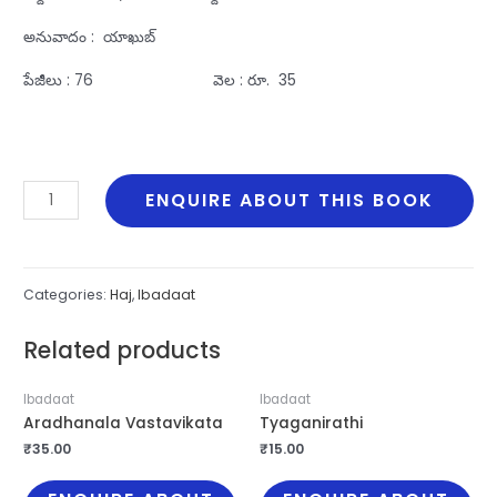
అనువాదం : యాఖుబ్‌
పేజీలు : 76 వెల : రూ. 35
Haj
ENQUIRE ABOUT THIS BOOK
Yatra
quantity
Categories:
Haj
,
Ibadaat
Related products
Ibadaat
Ibadaat
Aradhanala Vastavikata
Tyaganirathi
₹
35.00
₹
15.00