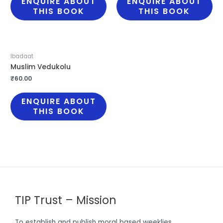
ENQUIRE ABOUT
ENQUIRE ABOUT
THIS BOOK
THIS BOOK
Ibadaat
Muslim Vedukolu
₹
60.00
ENQUIRE ABOUT
THIS BOOK
TIP Trust – Mission
To establish and publish moral based weeklies,