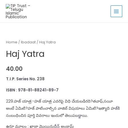
Skip
to
MAI
content
MEN
Home
/
Ibadaat
/ Haj Yatra
Haj Yatra
40.00
T.I.P. Series No. 238
ISBN : 978-81-88241-89-7
229.హజ్‌ యాత్ర:-హజ్‌ యాత్ర ఎవరిపై విధి చేయబడిరది?తవాఫ్‌,సయీ
అంటే ఏమిటి?హజ్‌ పాటించాల్సిన వాజిబ్‌ విషయాలు ఏమిటి?ఇత్యాది హజ్‌కి
సంబంధించిన పూర్తి వివరాలు ఇందులో తెలుపబడ్డాయి.
ఉర్దూ మూలం : ఖాజా మొయినుద్దీన్‌ అంజుమ్‌