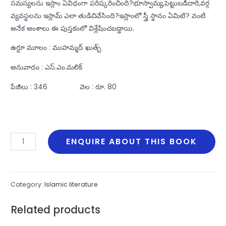
సమస్యలను ఇస్లాం ఏవిధంగా పరిష్కరించింది?భూస్వామ్య,పెట్టుబడీదారి,వర్గ
వ్యవస్థలను ఇస్లామ్‌ ఎలా తుడిచివేసింది?ఇస్లాంలో స్త్రీ స్థానం ఏమిటి? వంటి
అనేక అంశాలు ఈ పుస్తకంలో విశ్లేషించబడ్డాయి.
ఉర్దూ మూలం : ముహమ్మద్‌ ఖుత్బ్‌
అనువాదం : ఎస్‌.ఎం.మలిక్‌
పేజీలు : 346 వెల : రూ. 80
Islam
ENQUIRE ABOUT THIS BOOK
Aparthala
Mabbullo
quantity
Category:
Islamic literature
Related products