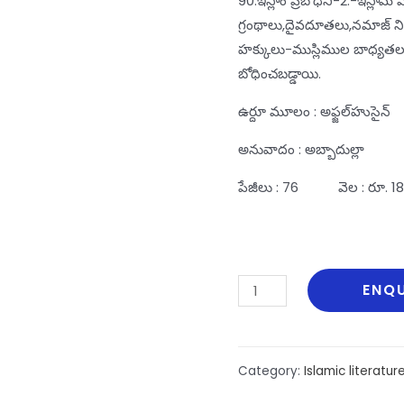
90.ఇస్లాం ప్రబోధిని-2:-ఇస్లామ్
గ్రంథాలు,దైవదూతలు,నమాజ్‌
హక్కులు-ముస్లిముల బాధ్యతల
బోధించబడ్డాయి.
ఉర్దూ మూలం : అఫ్జల్‌హుసైన్‌
అనువాదం : అబ్బాదుల్లా
పేజీలు : 76 వెల : రూ. 18
Islam
ENQU
Prabodhini
2
quantity
Category:
Islamic literatur