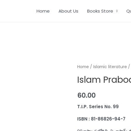
Home
About Us
Books Store
Q
Home
/
Islamic literature
/ 
Islam Prabod
60.00
T.I.P. Series N
ISBN : 81-86826-94-7