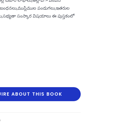
‌ వల్ల చేకూరే లాభాలు,అల్లాప్‌ా పంపిన
 నిబంధనలు,ముస్లిముల పండుగలు,ఇతరుల
ు,సభ్యతా సంస్కార విషయాలు ఈ పుస్తకంలో
IRE ABOUT THIS BOOK
e