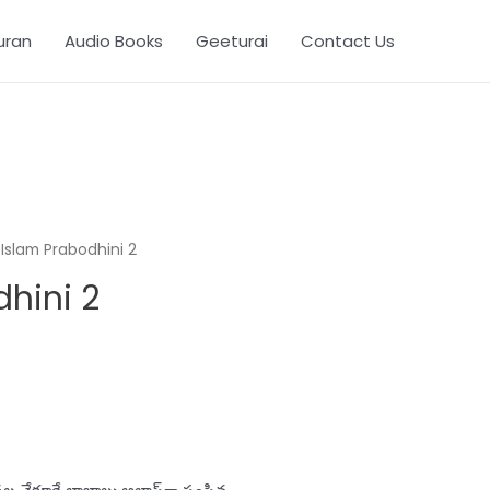
uran
Audio Books
Geeturai
Contact Us
Islam Prabodhini 2
hini 2
o. 99