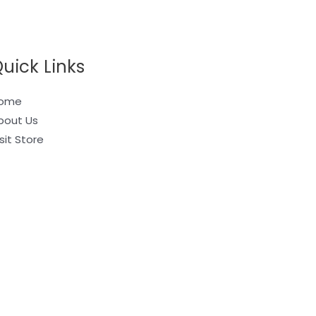
uick Links
ome
bout Us
sit Store