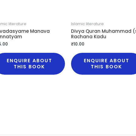
amic literature
Islamic literature
vadasyame Manava
Divya Quran Muhammad (
nnatyam
Rachana Kadu
5.00
₹
10.00
ENQUIRE ABOUT
ENQUIRE ABOUT
THIS BOOK
THIS BOOK