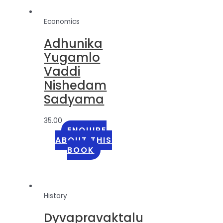
Economics
Adhunika
Yugamlo
Vaddi
Nishedam
Sadyama
35.00
ENQUIRE
ABOUT THIS
BOOK
History
Dyvapravaktalu