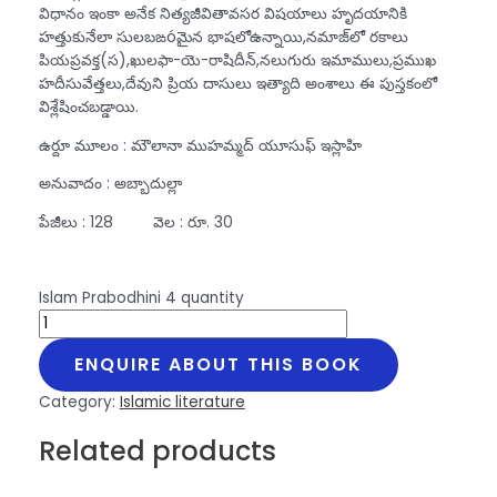
విధానం ఇంకా అనేక నిత్యజీవితావసర విషయాలు హృదయానికి
హత్తుకునేలా సులబఙóమైన భాషలోఉన్నాయి,నమాజ్‌లో రకాలు
పియప్రవక్త(స),ఖులఫా-యె-రాషిదీన్‌,నలుగురు ఇమాములు,ప్రముఖ
హదీసువేత్తలు,దేవుని ప్రియ దాసులు ఇత్యాది అంశాలు ఈ పుస్తకంలో
విశ్లేషించబడ్డాయి.
ఉర్దూ మూలం : మౌలానా ముహమ్మద్‌ యూసుఫ్‌ ఇస్లాహి
అనువాదం : అబ్బాదుల్లా
పేజీలు : 128 వెల : రూ. 30
Islam Prabodhini 4 quantity
ENQUIRE ABOUT THIS BOOK
Category:
Islamic literature
Related products