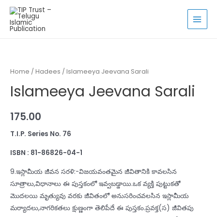
Skip
to
MAI
content
MEN
Home
/
Hadees
/ Islameeya Jeevana Sarali
Islameeya Jeevana Sarali
175.00
T.I.P. Series No. 76
ISBN : 81-86826-04-1
9.ఇస్లామీయ జీవన సరళి:-విజయవంతమైన జీవితానికి కావలసిన
సూత్రాలు,విధానాలు ఈ పుస్తకంలో ఇవ్వబడ్డాయి.ఒక వ్యక్తి పుట్టుకతో
మొదలయి మృత్యువు వరకు జీవితంలో అనుసరించవలసిన ఇస్లామీయ
మర్యాదలు,నాగరికతలు క్షుణ్ణంగా తెలిపేదే ఈ పుస్తకం.ప్రవక్త(స) జీవితపు