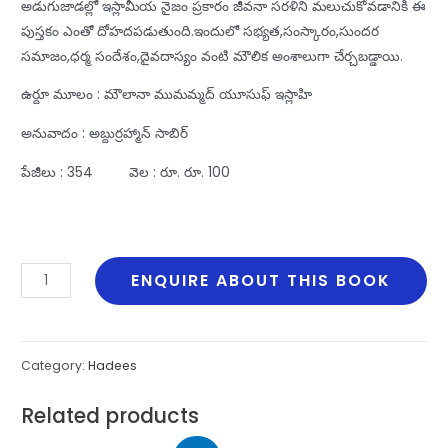
అడుగుజాడల్లో ఇస్లామీయ నైజం ప్రకారం జీవనా సరళిని మలుచుకోవడానికి ఈ
పుస్తకం ఎంతో దోహదపడుతుంది.ఇందులో సభ్యత,సంస్కారం,సుందర
సమాజం,ధర్మ సందేశం,దైవదాస్యం వంటి మౌలిక అంశాలుగా చేర్చబడ్డాయి.
ఉర్దూ మూలం : మౌలానా ముమమ్మద్‌ యూసుఫ్‌ ఇస్లాహి
అనువాదం : అబ్దుర్రహ్మాన్‌ సాబిర్‌
పేజీలు : 354 వెల : రూ. రూ. 100
Islameeya
ENQUIRE ABOUT THIS BOOK
Jeevana
Sarali
quantity
Category:
Hadees
Related products