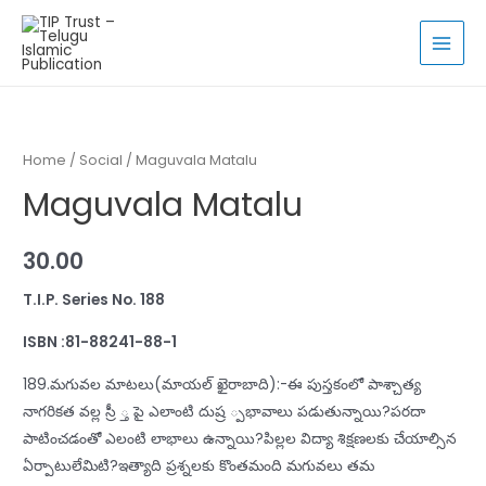
Skip
to
MAI
content
MEN
Home
/
Social
/ Maguvala Matalu
Maguvala Matalu
30.00
T.I.P. Series No. 188
ISBN :81-88241-88-1
189.మగువల మాటలు(మాయల్‌ ఖైరాబాది):-ఈ పుస్తకంలో పాశ్చాత్య
నాగరికత వల్ల స్రీ ్త పై ఎలాంటి దుష్ర ్పభావాలు పడుతున్నాయి?పరదా
పాటించడంతో ఎలంటి లాభాలు ఉన్నాయి?పిల్లల విద్యా శిక్షణలకు చేయాల్సిన
ఏర్పాటులేమిటి?ఇత్యాది ప్రశ్నలకు కొంతమంది మగువలు తమ