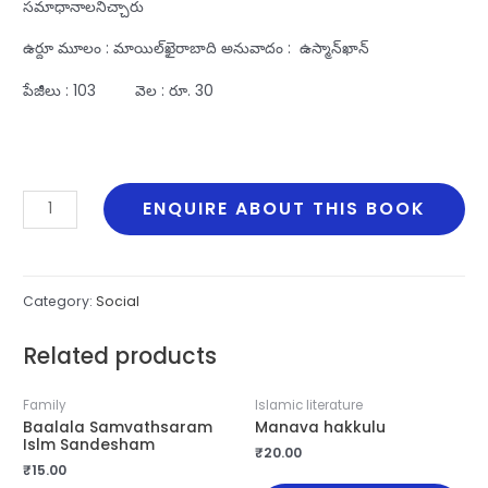
సమాధానాలనిచ్చారు
ఉర్దూ మూలం : మాయిల్‌ఖైరాబాది అనువాదం : ఉస్మాన్‌ఖాన్‌
పేజీలు : 103 వెల : రూ. 30
Maguvala
ENQUIRE ABOUT THIS BOOK
Matalu
quantity
Category:
Social
Related products
Family
Islamic literature
Baalala Samvathsaram
Manava hakkulu
Islm Sandesham
₹
20.00
₹
15.00