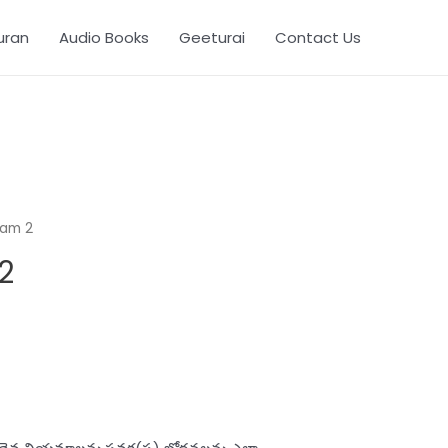
uran
Audio Books
Geeturai
Contact Us
ram 2
2
9