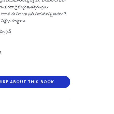
ీలు దైవ నియమాలను,ప్రవక్త(స) బోధనలను ఎలా
కం.పరదా,దైవస్మరణ,తల్లిదండ్రుల
ాన పాలన ఈ విధంగా ప్రతీ నియమాన్ని ఆచరించే
లేషించబడ్డాయి.
హుసైన్‌
5
IRE ABOUT THIS BOOK