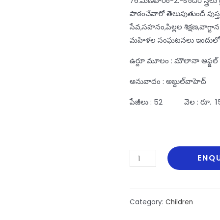
76.మణిహారం-2:-కొందిరి స్త్ర
పాఠంచేవారో తెలుపుతుందీ పుస్త
సేవ,సహనం,పిల్లల శిక్షణ,వాగ్ద
మహిళల సంఘటనలు ఇందులో విశ్
ఉర్దూ మూలం : మౌలానా అఫ్జల్‌ 
అనువాదం : అబ్దుల్‌వాహెద్‌
పేజీలు : 52 వెల : రూ. 1
Maniharam
ENQU
2
quantity
Category:
Children