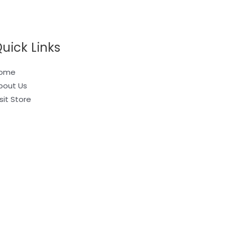
uick Links
ome
bout Us
sit Store