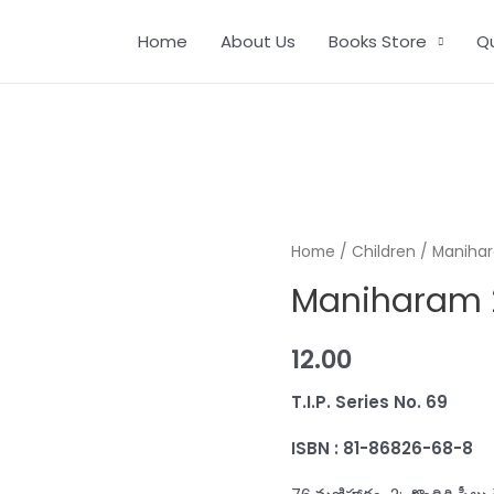
Home
About Us
Books Store
Q
Home
/
Children
/ Maniha
Maniharam 
12.00
T.I.P. Series No. 6
ISBN : 81-86826-68-8