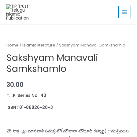
Skip
to
MAI
content
MEN
Home
/
Islamic literature
/ Sakshyam Manavali Samkshamlo
Sakshyam Manavali
Samkshamlo
30.00
T.I.P. Series No. 43
ISBN : 81-86826-20-3
26.సాక్ష ్యం మానవాళి సమక్షంలో(మౌలానా మౌదూదీ రహ్మలై) :-ముస్లిముల