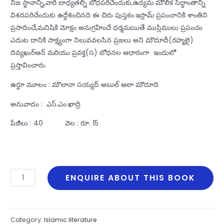
నిజ స్థానాన్ని,వారి బాధ్యతల్ని బోధపరిచేందుకు,ఉద్యమ మౌలిక సిద్ధాంతాన్ని
విశదపరిచేందుకు ఉద్దేశించినది ఈ చిరు పుస్తకం.ఇస్లామ్‌ ప్రపంచానికి శాంతిని
ప్రసాదించే,మనిషికి మోక్షం అనుగ్రహించే ధర్మమయితే ముస్లిములు ప్రపంచం
ఎదుట దానికి సాక్ష్యంగా నిలువవలసిన ప్రజలు అని మౌదూదీ(రహ్మలై)
దివ్యఖుర్‌ఆన్‌ మరియు ప్రవక్త(స) బోధనల ఆధారంగా ఇందులో
ప్రస్తావించారు.
ఉర్దూ మూలం : మౌలానా సయ్యద్‌ అబుల్‌ ఆలా మౌదూది
అనువాదం : ఎస్‌.ఎం.ఖాద్రి
పేజీలు : 40 వెల : రూ. 15
Sakshyam
ENQUIRE ABOUT THIS BOOK
Manavali
Samkshamlo
quantity
Category:
Islamic literature