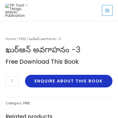
Skip
to
MAI
content
MEN
Home
/
FREE
/ ఖుర్ఆన్ అవగాహనం -3
ఖుర్ఆన్ అవగాహనం -3
Free Download This Book
ఖుర్ఆన్
ENQUIRE ABOUT THIS BOOK
అవగాహనం
-3
quantity
Category:
FREE
Related products