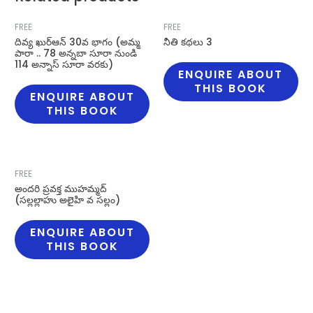
FREE
FREE
దివ్య ఖుర్ఆన్ 30వ భాగం (అమ్మ
నీతి కథలు 3
పారా .. 78 అన్నబా సూరా నుండి
114 అన్నాస్ సూరా వరకు)
ENQUIRE ABOUT
THIS BOOK
ENQUIRE ABOUT
THIS BOOK
FREE
అందరి ప్రవక్త ముహమ్మద్
(సల్లల్లాహు అలైహి వ సల్లం)
ENQUIRE ABOUT
THIS BOOK