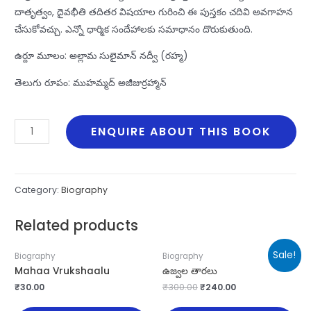
దాతృత్వం, దైవభీతి తదితర విషయాల గురించి ఈ పుస్తకం చదివి అవగాహన
చేసుకోవచ్చు. ఎన్నో ధార్మిక సందేహాలకు సమాధానం దొరుకుతుంది.
ఉర్దూ మూలం: అల్లామ సులైమాన్ నద్వీ (రహ్మ)
తెలుగు రూపం: ముహమ్మద్ అజీజుర్రహ్మాన్
విశ్వాసుల
ENQUIRE ABOUT THIS BOOK
మాత
సయ్యిదా
ఆయిషా
Category:
Biography
(ర.అ)
quantity
Related products
Sale!
Biography
Biography
Mahaa Vrukshaalu
ఉజ్వల తారలు
₹
30.00
₹
300.00
₹
240.00