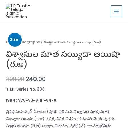
Skip
to
MAI
content
MEN
Sale!
Home
/
Biography
/ విశ్వాసుల మాత సయ్యిదా ఆయిషా (ర.అ)
విశ్వాసుల మాత సయ్యిదా ఆయిషా
(ర.అ)
300.00
240.00
T.I.P. Series No. 3
33
ISBN : 978-93-81111-8
4-0
ప్రవక్త ముహమ్మద్ (సఅసం) ప్రియ సతీమణి, విశ్వాసుల మాతృమూర్తి
సయ్యిదా ఆయిషా (ర.అ) పవిత్ర జీవిత విశేషాల సమాహారమే ఈ పుస్తకం.
హజ్రత్ ఆయిషా (ర.అ) బాల్యం, వివాహం, ప్రవక్త (స) దాంపత్యజీవితం,