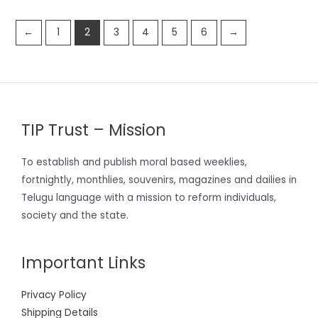
←
1
2
3
4
5
6
→
TIP Trust – Mission
To establish and publish moral based weeklies,
fortnightly, monthlies, souvenirs, magazines and dailies in
Telugu language with a mission to reform individuals,
society and the state.
Important Links
Privacy Policy
Shipping Details