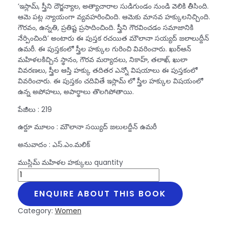
‘ఇస్లామ్, స్త్రీని దౌర్జన్యాల, అత్యాచారాల సుడిగుండం నుండి వెలికి తీసింది.
ఆమె పట్ల న్యాయంగా వ్యవహరించింది. ఆమెకు మానవ హక్కులనిచ్చింది.
గౌరవం, ఉన్నతి, ప్రతిష్ట ప్రసాదించింది. స్త్రీని గౌరవించడం సమాజానికి
నేర్పించింది’ అంటారు ఈ పుస్తక రచయిత మౌలానా సయ్యద్ జలాలుద్దీన్
ఉమరీ. ఈ పుస్తకంలో స్త్రీల హక్కుల గురించి వివరించారు. ఖుర్ఆన్
మహిళలకిచ్చిన స్థానం, గౌరవ మర్యాదలు, నికాహ్, తలాఖ్, ఖులా
వివరణలు, స్త్రీల ఆస్తి హక్కు తదితర ఎన్నో విషయాలు ఈ పుస్తకంలో
వివరించారు. ఈ పుస్తకం చదివితే ఇస్లామ్ లో స్త్రీల హక్కుల విషయంలో
ఉన్న అపోహలు, అపార్థాలు తొలగిపోతాయి.
పేజీలు : 219
ఉర్దూ మూలం : మౌలానా సయ్యిద్ జలులద్దీన్ ఉమరీ
అనువాదం : ఎస్.ఎం.మలిక్
ముస్లిమ్ మహిళల హక్కులు quantity
ENQUIRE ABOUT THIS BOOK
Category:
Women