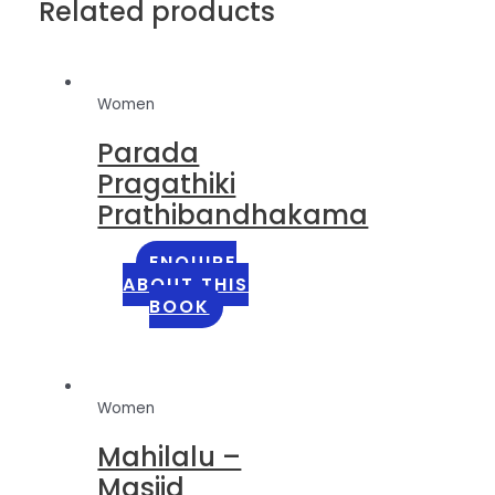
Related products
Women
Parada
Pragathiki
Prathibandhakama
ENQUIRE
ABOUT THIS
BOOK
Women
Mahilalu –
Masjid