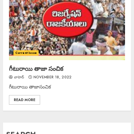
Current Issue
గీటురాయి తాజా సంచిక
వాహెద్
NOVEMBER 18, 2022
గీటురాయి తాజాసంచిక
READ MORE