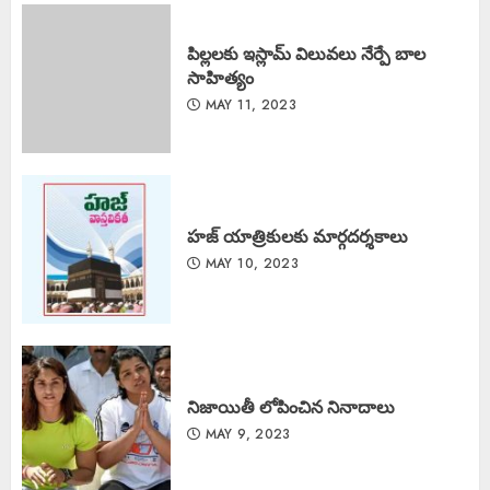
పిల్లలకు ఇస్లామ్ విలువలు నేర్పే బాల
సాహిత్యం
MAY 11, 2023
హజ్ యాత్రికులకు మార్గదర్శకాలు
MAY 10, 2023
నిజాయితీ లోపించిన నినాదాలు
MAY 9, 2023