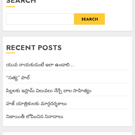
SEARCH
SEARCH
RECENT POSTS
యువ నాయకుడంటే ఇలా ఉండాలి…
‘‘సత్య’’ పాల్
పిల్లలకు ఇస్లామ్ విలువలు నేర్పే బాల సాహిత్యం
హజ్ యాత్రికులకు మార్గదర్శకాలు
నిజాయితీ లోపించిన నినాదాలు