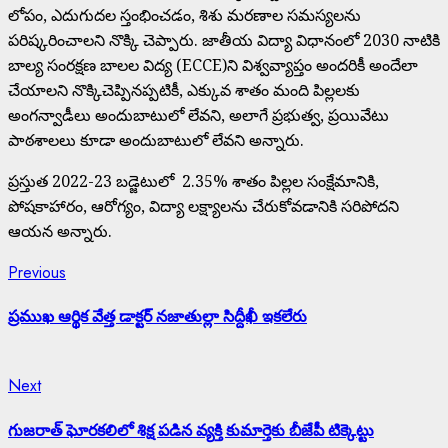
లోపం, ఎదుగుదల స్తంభించడం, శిశు మరణాల సమస్యలను
పరిష్కరించాలని నొక్కి చెప్పారు. జాతీయ విద్యా విధానంలో 2030 నాటికి
బాల్య సంరక్షణ బాలల విద్య (ECCE)ని విశ్వవ్యాప్తం అందరికీ అందేలా
చేయాలని నొక్కిచెప్పినప్పటికీ, ఎక్కువ శాతం మంది పిల్లలకు
అంగన్వాడీలు అందుబాటులో లేవని, అలాగే ప్రభుత్వ, ప్రయివేటు
పాఠశాలలు కూడా అందుబాటులో లేవని అన్నారు.
ప్రస్తుత 2022-23 బడ్జెటులో 2.35% శాతం పిల్లల సంక్షేమానికి,
పోషకాహారం, ఆరోగ్యం, విద్యా లక్ష్యాలను చేరుకోవడానికి సరిపోదని
ఆయన అన్నారు.
Continue
Previous
Previous
post:
Reading
ప్రముఖ ఆర్థిక వేత్త డాక్టర్ నజాతుల్లా సిద్దీఖీ ఇకలేరు
Next
Next
post:
గుజరాత్ ఘోరకలిలో శిక్ష పడిన వ్యక్తి కుమార్తెకు బీజేపీ టిక్కెట్టు