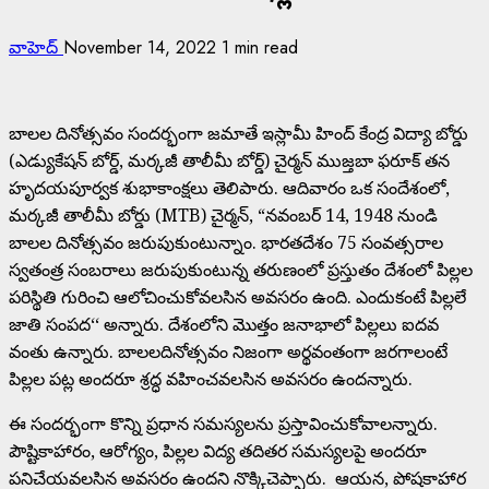
వాహెద్
November 14, 2022
1 min read
బాలల దినోత్సవం సందర్భంగా జమాతే ఇస్లామీ హింద్ కేంద్ర విద్యా బోర్డు
(ఎడ్యుకేషన్ బోర్డ్, మర్కజీ తాలీమీ బోర్డ్) చైర్మన్ ముజ్తబా ఫరూక్ తన
హృదయపూర్వక శుభాకాంక్షలు తెలిపారు. ఆదివారం ఒక సందేశంలో,
మర్కజీ తాలీమీ బోర్డు (MTB) చైర్మన్, “నవంబర్ 14, 1948 నుండి
బాలల దినోత్సవం జరుపుకుంటున్నాం. భారతదేశం 75 సంవత్సరాల
స్వతంత్ర సంబరాలు జరుపుకుంటున్న తరుణంలో ప్రస్తుతం దేశంలో పిల్లల
పరిస్థితి గురించి ఆలోచించుకోవలసిన అవసరం ఉంది. ఎందుకంటే పిల్లలే
జాతి సంపద‘‘ అన్నారు. దేశంలోని మొత్తం జనాభాలో పిల్లలు ఐదవ
వంతు ఉన్నారు. బాలలదినోత్సవం నిజంగా అర్థవంతంగా జరగాలంటే
పిల్లల పట్ల అందరూ శ్రద్ధ వహించవలసిన అవసరం ఉందన్నారు.
ఈ సందర్భంగా కొన్ని ప్రధాన సమస్యలను ప్రస్తావించుకోవాలన్నారు.
పౌష్టికాహారం, ఆరోగ్యం, పిల్లల విద్య తదితర సమస్యలపై అందరూ
పనిచేయవలసిన అవసరం ఉందని నొక్కిచెప్పారు. ఆయన, పోషకాహార