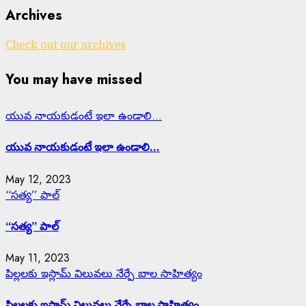
Archives
Check out our archives
You may have missed
యువ నాయకుడంటే ఇలా ఉండాలి…
యువ నాయకుడంటే ఇలా ఉండాలి…
May 12, 2023
‘‘సత్య’’ పాల్
‘‘సత్య’’ పాల్
May 11, 2023
పిల్లలకు ఇస్లామ్ విలువలు నేర్పే బాల సాహిత్యం
పిల్లలకు ఇస్లామ్ విలువలు నేర్పే బాల సాహిత్యం