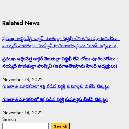
Related News
ప్రముఖ ఆర్థికవేత్త డాక్టర్ నెజతుల్లా సిద్ధిఖీ లేని లోటు పూరించలేము :
సయ్యద్ సాదతుల్లా హుస్సేనీ (జమాఅతెఇస్లామ హింద్ అధ్యక్షులు)
ప్రముఖ ఆర్థికవేత్త డాక్టర్ నెజతుల్లా సిద్ధిఖీ లేని లోటు పూరించలేము :
సయ్యద్ సాదతుల్లా హుస్సేనీ (జమాఅతెఇస్లామ హింద్ అధ్యక్షులు)
November 18, 2022
గుజరాత్ ఘోరకలిలో శిక్ష పడిన వ్యక్తి కుమార్తెకు బీజేపీ టిక్కెట్టు
గుజరాత్ ఘోరకలిలో శిక్ష పడిన వ్యక్తి కుమార్తెకు బీజేపీ టిక్కెట్టు
November 14, 2022
Search
Search