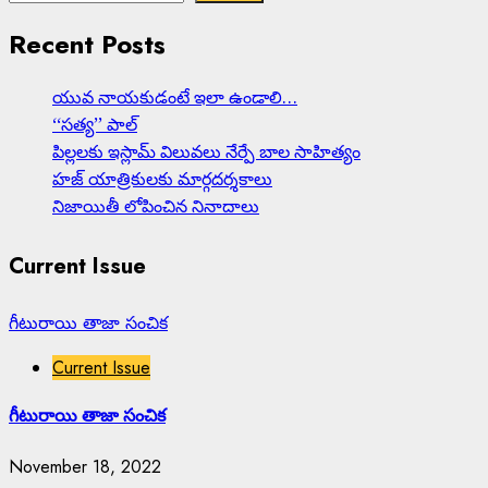
Recent Posts
యువ నాయకుడంటే ఇలా ఉండాలి…
‘‘సత్య’’ పాల్
పిల్లలకు ఇస్లామ్ విలువలు నేర్పే బాల సాహిత్యం
హజ్ యాత్రికులకు మార్గదర్శకాలు
నిజాయితీ లోపించిన నినాదాలు
Current Issue
గీటురాయి తాజా సంచిక
Current Issue
గీటురాయి తాజా సంచిక
November 18, 2022