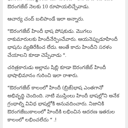
ఔరంగజేబ్ నెలకు 10 రూపాయలిచ్చేవాడు.
ఆచార్య చంద్ బలిపాండే ఇలా అన్నారు.
“ఔరంగజేబ్ హిందీ భాష పోషకుడు. మొగలు
రాకుమారులకు హిందీనేర్పించేవారు. ఆయనెప్పుడూహిందీ
భాషను వ్యతిరేకించ లేదు. అంతే కాదు హిందీని సరళం
చేయాలని కూడా చెప్పేవాడు “.
చరిత్రకారుడు అల్లామ షిబ్లి కూడా ఔరంగజేబ్ హిందీ
భాషాభిమానం గురించి ఇలా రాశారు.
“ఔరంగజేబ్ కాలంలో హిందీ (బ్రిజ్)భాష ఎంతగానో
అభివృద్ధి చెందింది. నాటి ముస్లింలు హిందీ భాషల్లోని అనేక
గ్రంథాల్ని వివిధ భాషల్లోకి అనువదించారు. నిజానికి
ఔరంగజేబుకాలంలో హిందీకి లభించిన ఆదరణ ఇతరుల
కాలంలో లభించలేదు “ .!