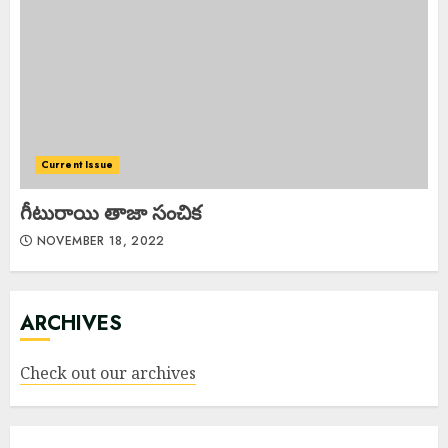
Current Issue
గీటురాయి తాజా సంచిక
NOVEMBER 18, 2022
ARCHIVES
Check out our archives