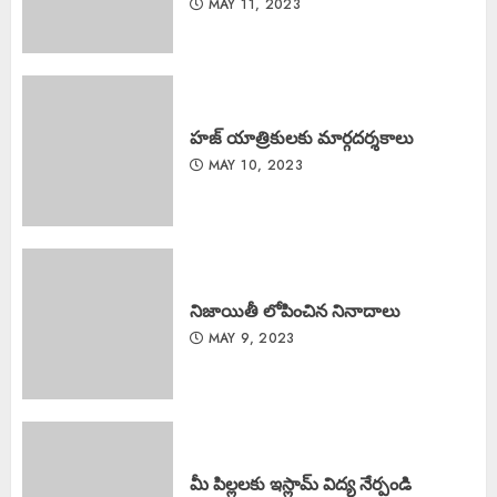
MAY 11, 2023
హజ్ యాత్రికులకు మార్గదర్శకాలు
MAY 10, 2023
నిజాయితీ లోపించిన నినాదాలు
MAY 9, 2023
మీ పిల్లలకు ఇస్లామ్ విద్య నేర్పండి