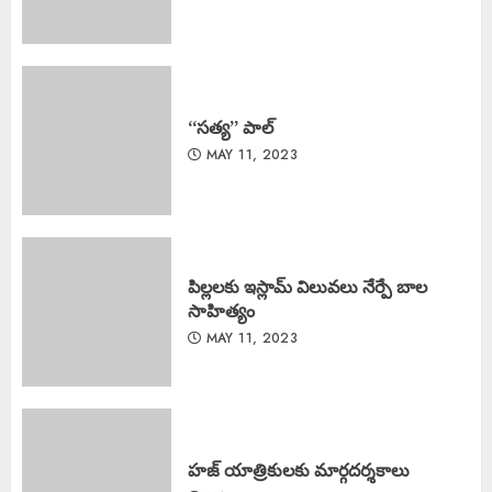
‘‘సత్య’’ పాల్
MAY 11, 2023
పిల్లలకు ఇస్లామ్ విలువలు నేర్పే బాల
సాహిత్యం
MAY 11, 2023
హజ్ యాత్రికులకు మార్గదర్శకాలు