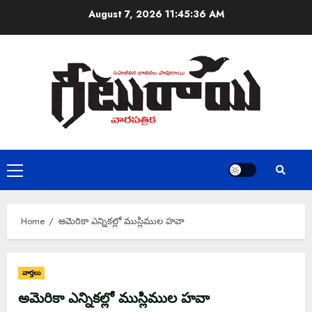
Skip
August 7, 2026
11:45:37 AM
to
content
Primary
Menu
Home
అమెరికా ఎన్నికల్లో ముస్లిముల హవా
వార్తలు
అమెరికా ఎన్నికల్లో ముస్లిముల హవా