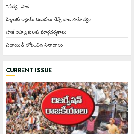
‘‘సత్య’’ పాల్
పిల్లలకు ఇస్లామ్ విలువలు నేర్పే బాల సాహిత్యం
హజ్ యాత్రికులకు మార్గదర్శకాలు
నిజాయితీ లోపించిన నినాదాలు
CURRENT ISSUE