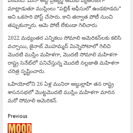
పంపింది. మనా అబ్ది ప్రత్యర్థి ఆమెకు వ్యతిరేకంగా
మాట్లాడుతూ ముస్లింలు “పబ్లిక్ ఆఫీసులో ఉండకూడదు”
అని ఒకసారి పోస్ట్ చేసారు. కాని తర్వాత పోటీ నుంచి
తప్పుకున్నారు. ఆమె పోటీ లేకుండా గెలిచారు.
2022 మధ్యంతర ఎన్నికలు సోమాలి అమెరికన్‌లకు కలిసి
వచ్చాయి, జైనాబ్ మొహమ్మద్ మిన్నెసోటాలో గెలిచి
మొదటి ముస్లిం మహిళగా, మొదటి సోమాలి మహిళగా
రాష్ట్ర సెనేట్‌లో పనిచేస్తున్న మొదటి నల్లజాతి మహిళగా
చరిత్ర సృష్టించారు.
ఒహియోలోని 26 ఏళ్ల మునిరా అబ్దుల్లాహి తన రాష్ట్ర
శాసనసభలో మొట్టమొదటి ముస్లిం మహిళగా మారిన
మరో సోమాలి అమెరికన్.
Continue
Previous
Reading