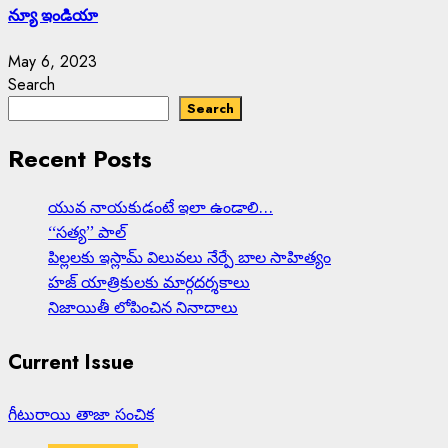
న్యూ ఇండియా
May 6, 2023
Search
Search
Recent Posts
యువ నాయకుడంటే ఇలా ఉండాలి…
‘‘సత్య’’ పాల్
పిల్లలకు ఇస్లామ్ విలువలు నేర్పే బాల సాహిత్యం
హజ్ యాత్రికులకు మార్గదర్శకాలు
నిజాయితీ లోపించిన నినాదాలు
Current Issue
గీటురాయి తాజా సంచిక