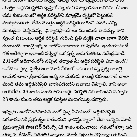
మొత్తం ఆర్థికపరిస్థితిని దృష్టిలో పెట్టుకుని మాట్లాడడం జరగదు. కేవలం
తమ కుటుంబంలో ఆర్థిక పరిస్థితిని మాత్రమే దృష్టిలో పెట్టుకుని
మాట్లాడుతారు. దేశం మొత్తం ఆర్థిక పరిస్థితి గురించి ఎవరు ఎన్ని
మాటలైనా చెప్పవచ్చు. భిన్నాభిప్రాయాలు ముందుకు రావచ్చు. కాని
స్వంత కుటుంబం ఆర్థిక పరిస్థితి గురించి ప్రతి వ్యక్తికి చాలా బాగా తెలిసి
ఉంటుంది. కాబట్టి ఇక్కడ వాదోపవాదాలకు తావులేదు. ఇండియాటుడే
గత ఆరేళ్ళుగా ఇలాంటి సర్వేల్లో ఒక ప్రశ్న అడుగుతోంది. నరేంద్రమోడీ
2014లో అధికారంలోకి వచ్చిన తర్వాత మీ ఆర్థిక పరిస్థితి ఎలా ఉంది?
అనేది ఆ ప్రశ్న. ప్రత్యేకంగా మోడీ పేరుతో అడుగుతున్న ప్రశ్న కాబట్టి,
ఆయన చాలా ప్రజాదరణ ఉన్న నాయకుడు కాబట్టి సహజంగానే చాలా
మంది తమ ఆర్థికపరిస్థితి బాగుపడిందని జవాబు చెప్పాలి. కాని అలా
జరగలేదు. 36 శాతం మంది తమ ఆర్థిక పరిస్థితి దిగజారిందని చెప్పారు.
28 శాతం మంది తమ ఆర్థిక పరిస్థితి మెరుగయ్యిందన్నారు.
ఇప్పుడు ఆలోచించవలసిన మరో ప్రశ్న ఏమిటంటే, ఆర్థికపరిస్థితి
దిగజారడానికి ప్రభుత్వం కారణమని భావిస్తున్నారా? లేదా అన్నది. మోడీ
ప్రభుత్వానికి పాజిటివ్ రేటింగ్స్ 48 శాతం లభించాయి. గతంలో కన్నా ఇది
తక్కువ. రేటింగ్స్ పడిపోతున్నాయి. మోడీ ప్రభుత్వ వైఫల్యాల గురించి