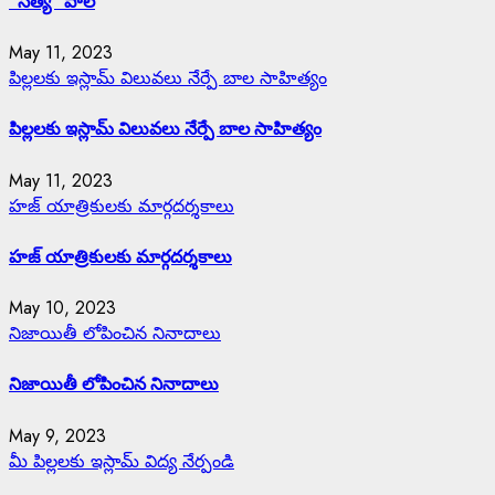
‘‘సత్య’’ పాల్
May 11, 2023
పిల్లలకు ఇస్లామ్ విలువలు నేర్పే బాల సాహిత్యం
పిల్లలకు ఇస్లామ్ విలువలు నేర్పే బాల సాహిత్యం
May 11, 2023
హజ్ యాత్రికులకు మార్గదర్శకాలు
హజ్ యాత్రికులకు మార్గదర్శకాలు
May 10, 2023
నిజాయితీ లోపించిన నినాదాలు
నిజాయితీ లోపించిన నినాదాలు
May 9, 2023
మీ పిల్లలకు ఇస్లామ్ విద్య నేర్పండి