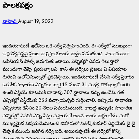
పాలకపక్షం
వాహెద్
August 19, 2022
ఇండియాటుడే ఇటీవల ఒక సర్వే నిర్వహించింది. ఈ సర్వేలో ముఖ్యంగా
ఆర్థికవ్యవస్థపై ప్రజల అభిప్రాయాలకు అద్దం పడుతుంది. సాధారణంగా
ఒపినియన్ పోల్స్ జరుగుతుంటాయి. ఎన్నికల్లో ఎవరు గెలుస్తారో
ముందుగా చెప్పే ప్రయత్నాలవి. కాని ఈ సర్వేలు ప్రజలు ఏ విషయాల
గురించి ఆలోచిస్తున్నారో ప్రకటిస్తాయి. ఇండియాటుడే చేసిన సర్వే ప్రకారం
ఒకవేళ సాధారణ ఎన్నికలు జులై 15 నుంచి 31 మధ్య తారీఖుల్లో జరిగి
ఉంటే ఎన్డీయే కూటమికి దాదాపు 307 స్థానాలు వచ్చి ఉండేవి. గత
ఎన్నికల్లో ఎన్డీయేకు 353 వచ్చాయన్నది గుర్తించాలి. ఇప్పుడు సాధారణ
ఎన్నికలకు కనీసం 20 నెలల సమయముంది. కాబట్టి ఇప్పుడు సాధారణ
ఎన్నికల్లో ఎవరికి ఎన్ని సీట్లు వస్తాయనే అంచనాలకు అర్థం లేదు. మరో
ముఖ్యమైన విషయమేమిటంటే బీహారులో నితీష్ కుమార్ ఎన్డీయేకు బై బై
చెప్పక ముందు జరిగిన సర్వే ఇది. అయినప్పటికీ ఈ సర్వేలో కొన్ని
ముఖ్యమైన విషయాలున్నాయి. వాటిపై దృష్టిపెట్టడం పాలకపక్షానికి