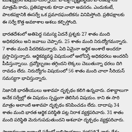
మాత్రమే కాదు, ప్రతిపక్షాలకు కూడా చాలా అవసరం. ఎందుకంటే,
పాలకపక్షానికి ఈసర్వే ఒక ప్రమాదఘంటికను వినిపిస్తోంది. ప్రతిపక్షాలకు
ఈ సర్వే కొత్త అవకాశాల ఆశలు కల్పిస్తోంది.
భారతదేశంలో అతిపెద్ద సమస్య ఏదనే ప్రశ్నకు 27 శాతం మంది
అధికధరలు అని జవాబు చెప్పారు. 25 శాతం మంది నిరుద్యోగమన్నారు.
7 శాతం మంది పేదరికమన్నారు. ఏది ఏమైనా ఆర్థిక అంశాలే అందరూ
ప్రస్తావిస్తున్నారు. ఆర్థికవ్యవస్థ విషయంలో ఆలోచిస్తే అధికధరలు అందరినీ
పీడిస్తున్నాయి. ద్రవ్యోల్బణం తగ్గిందని లెక్కలు చెబుతున్నా ధరలు దిగి
రావడం లేదు. నిరుద్యోగం విషయంలో 56 శాతం మంది చాలా సీరియస్
సమస్యగా భావిస్తున్నారు.
నిజానికి భారతీయులు ఆశావహ దృక్పథం కలిగి ఉన్నవారు. దశాబ్దాలుగా
అనేక సర్వేల్లో ఈ విషయం స్పష్టంగా తెలిసిన విషయం. కాని ఈ సారి
మాత్రం అలాంటి ఆశావహ దృక్పథం కనిపించడం లేదు. దాదాపు 34
శాతం మంది భారత ఆర్థిక పరిస్థితి పట్ల నిరాశ వ్యక్తపరిచారు. 31 శాతం
మంది పరిస్థితి మెరుగుపడుతుందని ఆశవాహ దృక్పథం వ్యక్తపరిచారు.
సాధారణంగా ఇలాంటి సర్వేల్లో అభిప్రాయాలు వ్యక్తపరిచే వారు దేశం