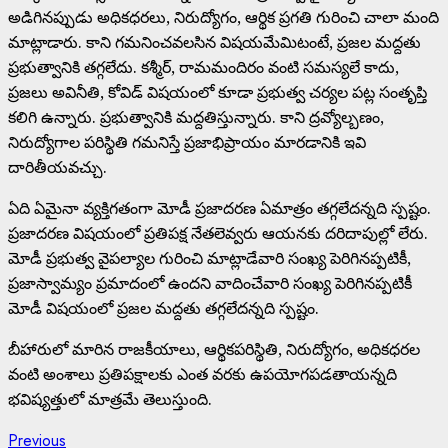
అడిగినప్పుడు అధికధరలు, నిరుద్యోగం, ఆర్థిక ప్రగతి గురించి చాలా మంది
మాట్లాడారు. కాని గమనించవలసిన విషయమేమిటంటే, ప్రజల మద్దతు
ప్రభుత్వానికి తగ్గలేదు. కశ్మీర్, రామమందిరం వంటి సమస్యలే కాదు,
ప్రజలు అవినీతి, కోవిడ్ విషయంలో కూడా ప్రభుత్వ చర్యల పట్ల సంతృప్తి
కలిగి ఉన్నారు. ప్రభుత్వానికి మద్దతిస్తున్నారు. కాని ద్రవ్యోల్బణం,
నిరుద్యోగాల పరిస్థితి గమనిస్తే ప్రజాభిప్రాయం మారడానికి ఇవి
దారితీయవచ్చు.
ఏది ఏమైనా వ్యక్తిగతంగా మోడీ ప్రజాదరణ ఏమాత్రం తగ్గలేదన్నది స్పష్టం.
ప్రజాదరణ విషయంలో ప్రతిపక్ష నేతలెవ్వరు ఆయనకు దరిదాపుల్లో లేరు.
మోడీ ప్రభుత్వ వైపల్యాల గురించి మాట్లాడేవారి సంఖ్య పెరిగినప్పటికీ,
ప్రజాస్వామ్యం ప్రమాదంలో ఉందని వాదించేవారి సంఖ్య పెరిగినప్పటికీ
మోడీ విషయంలో ప్రజల మద్దతు తగ్గలేదన్నది స్పష్టం.
బీహారులో మారిన రాజకీయాలు, ఆర్థికపరిస్థితి, నిరుద్యోగం, అధికధరల
వంటి అంశాలు ప్రతిపక్షాలకు ఎంత వరకు ఉపయోగపడతాయన్నది
భవిష్యత్తులో మాత్రమే తెలుస్తుంది.
Continue
Previous
Previous