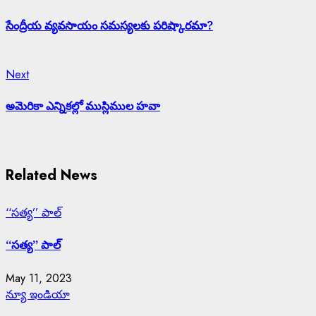
post:
Reading
సేంద్రీయ వ్యవసాయం సమస్యలకు పరిష్కారమా?
Next
Next
post:
అమెరికా ఎన్నికల్లో ముస్లిముల హవా
Related News
‘‘సత్య’’ పాల్
‘‘సత్య’’ పాల్
May 11, 2023
న్యూ ఇండియా