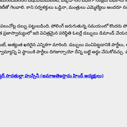
ో గెలవాలి. కాని సర్వశక్తులు ఒడ్డినా, మంత్రులు ఎమ్మెల్యేలు అందరూ నడ
పలుచోట్ల డబ్బు పట్టుబడింది. పోలింగ్ జరుగుతున్న సమయంలో కొందరు పోలి
ప్రజాస్వామ్యంలో ఇది విచిత్రమైన పరిస్థితి ఓటర్లే డబ్బులు డిమాండ్ చేయ
ే, అత్యంత ఖరిదైన ఎన్నికగా మారింది. డబ్బులు పంచిపెట్టడానికి పార్టీలు, అభ
మ్యాన్ని ఏ స్థాయికి పార్టీలు దిగజార్చాయో దీన్ని బట్టి అర్ధం చేసుకోవచ్
 సయ్యద్ సాదతుల్లా హుస్సేనీ (జమాఅతెఇస్లామ హింద్ అధ్యక్షులు)