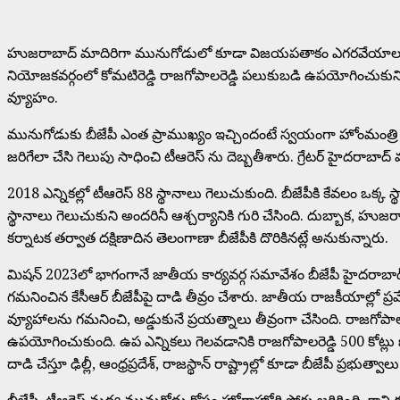
హుజరాబాద్ మాదిరిగా మునుగోడులో కూడా విజయపతాకం ఎగరవేయాలనుకున్
నియోజకవర్గంలో కోమటిరెడ్డి రాజగోపాలరెడ్డి పలుకుబడి ఉపయోగించుకుని ర
వ్యూహం.
మునుగోడుకు బీజేపీ ఎంత ప్రాముఖ్యం ఇచ్చిందంటే స్వయంగా హోంమంత్రి అమ
జరిగేలా చేసి గెలుపు సాధించి టీఆరెస్ ను దెబ్బతీశారు. గ్రేటర్ హైదరాబాద
2018 ఎన్నికల్లో టీఆరెస్ 88 స్థానాలు గెలుచుకుంది. బీజేపీకి కేవలం ఒక్క 
స్థానాలు గెలుచుకుని అందరినీ ఆశ్చర్యానికి గురి చేసింది. దుబ్బాక, హ
కర్నాటక తర్వాత దక్షిణాదిన తెలంగాణా బీజేపీకి దొరికినట్లే అనుకున్నారు.
మిషన్ 2023లో భాగంగానే జాతీయ కార్యవర్గ సమావేశం బీజేపీ హైదరాబాద్ ల
గమనించిన కేసీఆర్ బీజేపీపై దాడి తీవ్రం చేశారు. జాతీయ రాజకీయాల్లో ప
వ్యూహాలను గమనించి, అడ్డుకునే ప్రయత్నాలు తీవ్రంగా చేసింది. రాజగోపాల రె
ఉపయోగించుకుంది. ఉప ఎన్నికలు గెలవడానికి రాజగోపాలరెడ్డి 500 కోట్లు ఖర్చు
దాడి చేస్తూ ఢిల్లీ, ఆంధ్రప్రదేశ్, రాజస్థాన్ రాష్ట్రాల్లో కూడా బీజేపీ ప్రభ
బీజేపీ, టీఆరెస్ మధ్య మునుగోడు కోసం హోరాహోరి పోరు జరిగింది. కాని గ