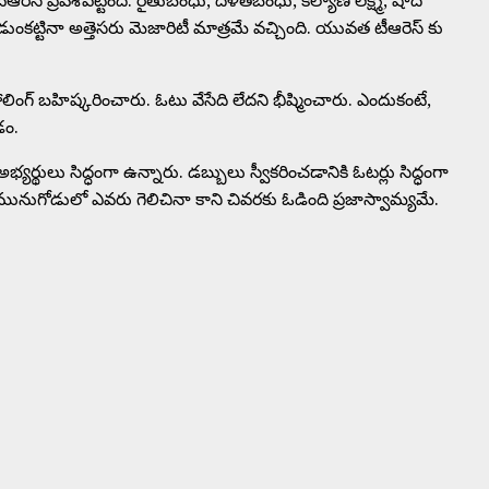
ుంకట్టినా అత్తెసరు మెజారిటీ మాత్రమే వచ్చింది. యువత టీఆరెస్ కు
ంగ్ బహిష్కరించారు. ఓటు వేసేది లేదని భీష్మించారు. ఎందుకంటే,
డం.
్యర్థులు సిద్ధంగా ఉన్నారు. డబ్బులు స్వీకరించడానికి ఓటర్లు సిద్ధంగా
చు. మునుగోడులో ఎవరు గెలిచినా కాని చివరకు ఓడింది ప్రజాస్వామ్యమే.